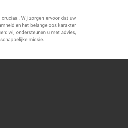
t cruciaal. Wij zorgen ervoor dat uw
zaamheid en het belangeloos karakter
ngen: wij ondersteunen u met advies,
tschappelijke missie.