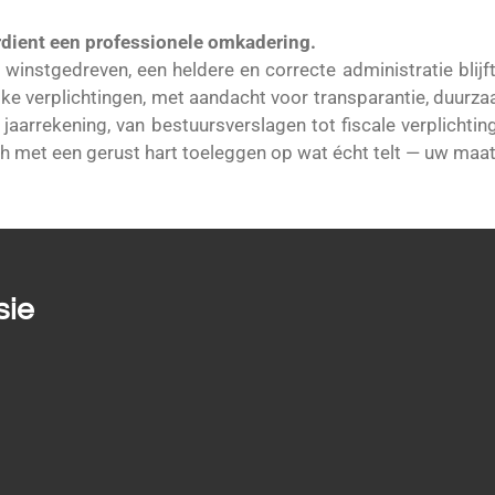
rdient een professionele omkadering.
 winstgedreven, een heldere en correcte administratie blijf
ijke verplichtingen, met aandacht voor transparantie, duur
jaarrekening, van bestuursverslagen tot fiscale verplichti
ich met een gerust hart toeleggen op wat écht telt — uw maa
sie