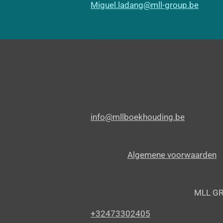
Miguel.ladang@mll-group.be
info@mllboekhouding.be
Algemene voorwaarden
MLL G
+32473302405