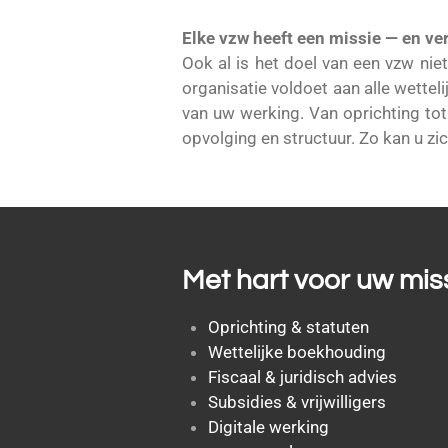
Elke vzw heeft een missie — en ve
Ook al is het doel van een vzw niet
organisatie voldoet aan alle wettel
van uw werking. Van oprichting tot 
opvolging en structuur. Zo kan u z
Met hart voor uw mis
Oprichting & statuten
Wettelijke boekhouding
Fiscaal & juridisch advies
Subsidies & vrijwilligers
Digitale werking