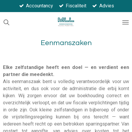
Accountancy
Fiscaliteit
Advies
Ga
direct
naar
de
hoofdinhoud
Eenmanszaken
Elke zelfstandige heeft een doel — en verdient een
partner die meedenkt.
Als eenmanszaak bent u volledig verantwoordelijk voor uw
activiteit, en dus ook voor de administratie die erbij komt
kijken. Wij zorgen ervoor dat uw boekhouding correct en
overzichtelijk verloopt, en dat uw fiscale verplichtingen tijdig
in orde zijn. Ook kleine zelfstandigen in bijberoep of onder
de vrijstellingsregeling kunnen bij ons terecht — want
iedereen heeft recht op een betrokken sparringspartner. Van
opstart tot aangifte, van advies over kosten tot het