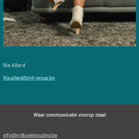
Ria Allard
Ria.allard@mll-group.be
Waar communicatie voorop staat
info@mllboekhouding.be